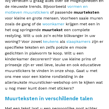
Wij vertellen u graag alles over de mogelijkheden en
de nieuwste trends. Bijvoorbeeld
vormen en
motieven muurstickers
of passende
muurteksten
voor kleine en grote mensen. Voorheen saaie muren
zoals de gang of de
woonkamer
krijgen met een in
het oog springende
muurtekst
een complete
restyling. Wilt u ook zo'n echte blikvanger in uw
woning? Voor zowel
keukens
als
slaapkamers
zijn er
specifieke teksten en zelfs poëzie en mooie
gedichten in plakvorm te koop. Wilt u een
kinderkamer decoreren? Voor uw kleine prins of
prinsesje zijn er veel lieve, leuke en ook educatieve
muurstickers te vinden in onze shop. Gaat u met
ons mee voor een kleine rondleiding in de
allerleukste muursticker-webshop om te kijken wat
u nog meer kunt doen met stickers?
Muurteksten in verschillende talen
Met een tekst laat u een persoonlijke noot achter