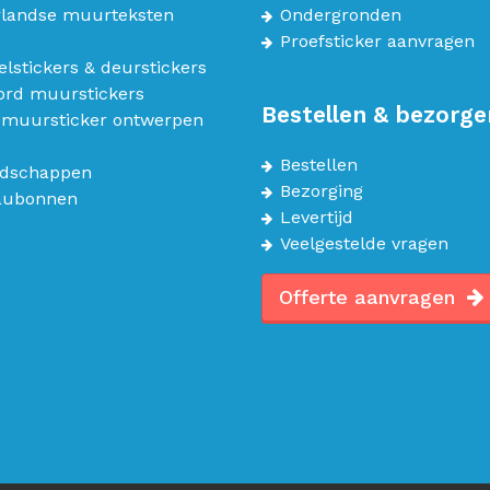
landse muurteksten
Ondergronden
Proefsticker aanvragen
lstickers & deurstickers
bord muurstickers
Bestellen & bezorge
 muursticker ontwerpen
Bestellen
dschappen
Bezorging
aubonnen
Levertijd
Veelgestelde vragen
Offerte aanvragen