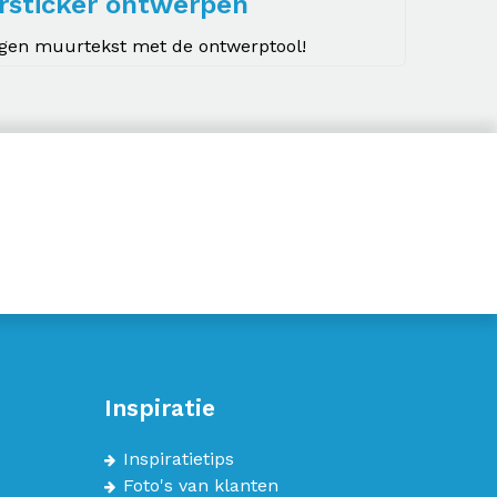
rsticker ontwerpen
igen muurtekst met de ontwerptool!
Inspiratie
Inspiratietips
Foto's van klanten