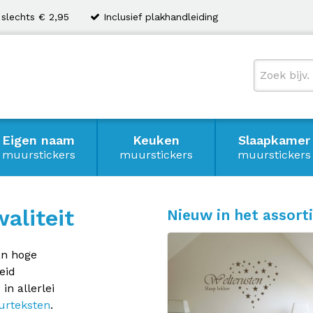
 slechts € 2,95
Inclusief plakhandleiding
Eigen naam
Keuken
Slaapkamer
muurstickers
muurstickers
muurstickers
aliteit
Nieuw in het assort
n hoge
eid
s
in allerlei
rteksten
.