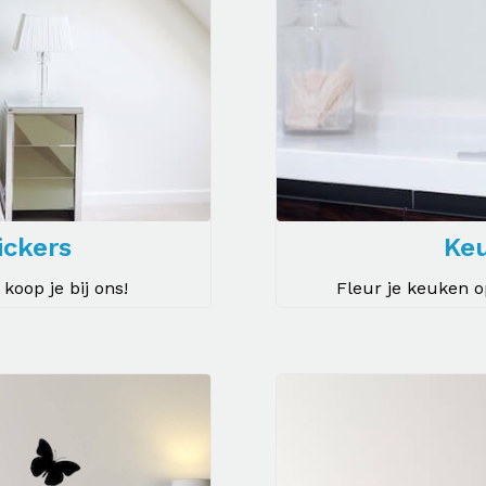
ickers
Ke
oop je bij ons!
Fleur je keuken 