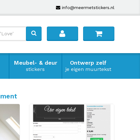
info@meermetstickers.nl
Meubel- & deur
Ontwerp zelf
stickers
je eigen muurtekst
iment