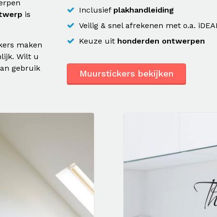
werpen
Inclusief
plakhandleiding
twerp
is
Veilig & snel afrekenen met o.a. iDEA
Keuze uit
honderden ontwerpen
ckers maken
ijk. Wilt u
dan gebruik
Muurstickers bekijken