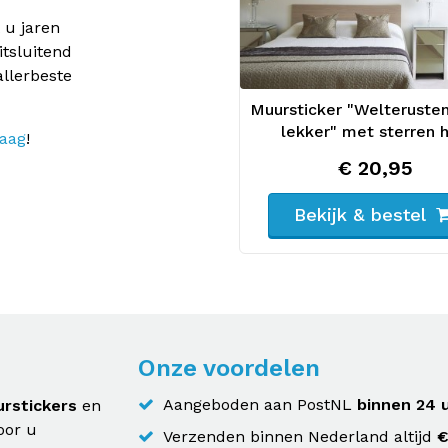
 u jaren
itsluitend
allerbeste
Muursticker "Welterusten
lekker" met sterren h
raag
!
€ 20,95
Bekijk & bestel
Onze voordelen
Aangeboden aan PostNL
binnen 24 
rstickers
en
oor u
Verzenden binnen Nederland altijd
€