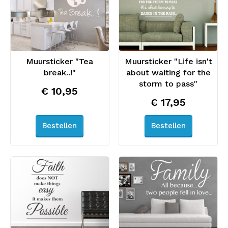
Muursticker "Tea
Muursticker "Life isn't
break..!"
about waiting for the
storm to pass"
€ 10,95
€ 17,95
Bestellen
Bestellen