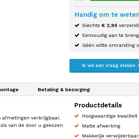
Handig om te wete
Slechts
€ 2,95
verzendk
Eenvoudig aan te bren
Géén witte omranding o
Ik wil een vraag stellen
montage
Betaling & bezorging
Productdetails
Hoogwaardige kwaliteit 
n afmetingen verkrijgbaar.
sis van de door u gekozen
Matte afwerking
Makkelijk verwijderbaa