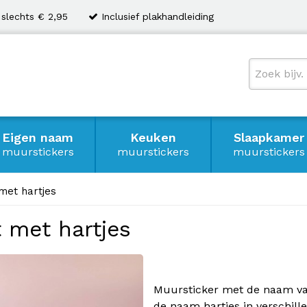
 slechts € 2,95
Inclusief plakhandleiding
Eigen naam
Keuken
Slaapkamer
muurstickers
muurstickers
muurstickers
met hartjes
t met hartjes
Muursticker met de naam va
de naam hartjes in verschill