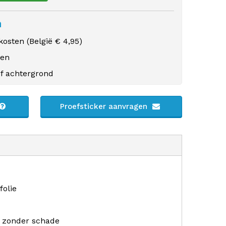
n
osten (
België
€ 4,95)
gen
f achtergrond
Proefsticker aanvragen
folie
r zonder schade