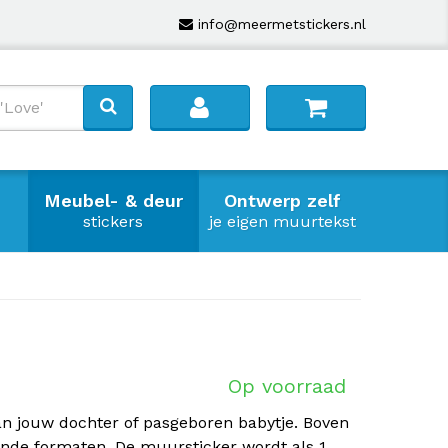
info@meermetstickers.nl
Meubel- & deur
Ontwerp zelf
stickers
je eigen muurtekst
Op voorraad
n jouw dochter of pasgeboren babytje. Boven
ende formaten. De muursticker wordt als 1