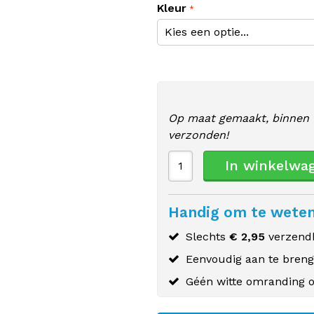
Kleur
Op maat gemaakt, binnen 
verzonden!
In winkelwa
Handig om te wete
Slechts
€ 2,95
verzendk
Eenvoudig aan te bren
Géén witte omranding o