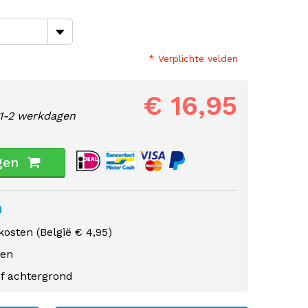
* Verplichte velden
€ 16,95
1-2 werkdagen
gen
n
osten (
België
€ 4,95)
gen
f achtergrond