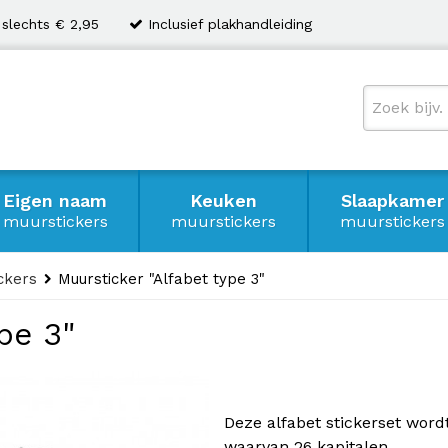
 slechts € 2,95
Inclusief plakhandleiding
Eigen naam
Keuken
Slaapkamer
muurstickers
muurstickers
muurstickers
ickers
Muursticker "Alfabet type 3"
pe 3"
Deze alfabet stickerset wordt
waarvan 26 kapitalen.