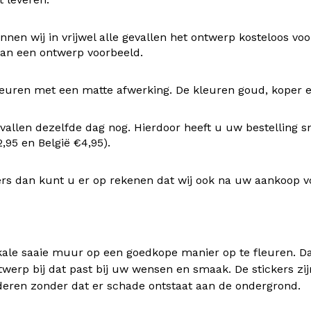
nen wij in vrijwel alle gevallen het ontwerp kosteloos v
 van een ontwerp voorbeeld.
uren met een matte afwerking. De kleuren goud, koper en z
vallen dezelfde dag nog. Hierdoor heeft u uw bestelling s
95 en België €4,95).
rs dan kunt u er op rekenen dat wij ook na uw aankoop v
kale saaie muur op een goedkope manier op te fleuren. Dan
twerp bij dat past bij uw wensen en smaak. De stickers zij
deren zonder dat er schade ontstaat aan de ondergrond.