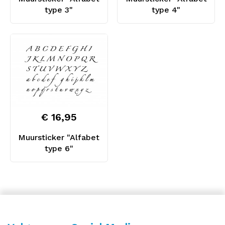
type 3"
type 4"
€ 16,95
Muursticker "Alfabet
type 6"