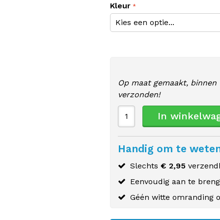
Kleur
Op maat gemaakt, binnen 
verzonden!
In winkelwa
Handig om te wete
Slechts
€ 2,95
verzendk
Eenvoudig aan te bren
Géén witte omranding o