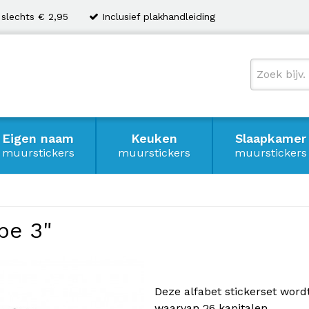
 slechts € 2,95
Inclusief plakhandleiding
Eigen naam
Keuken
Slaapkamer
muurstickers
muurstickers
muurstickers
pe 3"
Deze alfabet stickerset wordt
waarvan 26 kapitalen.