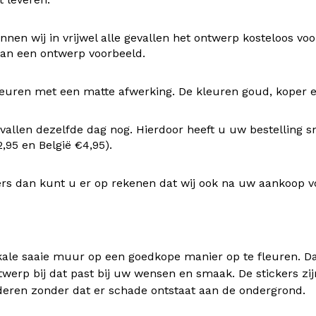
nen wij in vrijwel alle gevallen het ontwerp kosteloos v
 van een ontwerp voorbeeld.
uren met een matte afwerking. De kleuren goud, koper en z
vallen dezelfde dag nog. Hierdoor heeft u uw bestelling s
95 en België €4,95).
rs dan kunt u er op rekenen dat wij ook na uw aankoop v
kale saaie muur op een goedkope manier op te fleuren. Dan
twerp bij dat past bij uw wensen en smaak. De stickers zij
deren zonder dat er schade ontstaat aan de ondergrond.