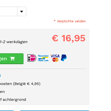
* Verplichte velden
€ 16,95
1-2 werkdagen
gen
n
osten (
België
€ 4,95)
gen
f achtergrond