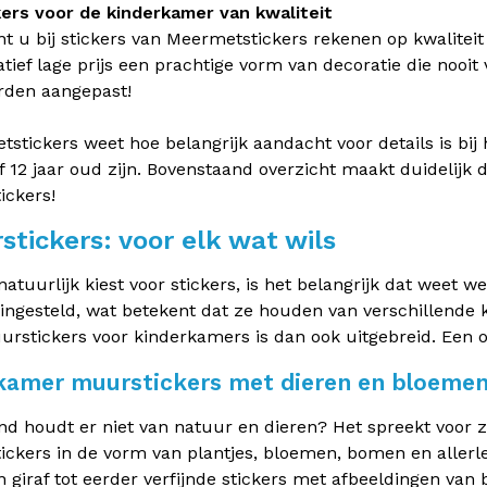
kers voor de kinderkamer van kwaliteit
t u bij stickers van Meermetstickers rekenen op kwalitei
atief lage prijs een prachtige vorm van decoratie die nooit
rden aangepast!
stickers weet hoe belangrijk aandacht voor details is bij
of 12 jaar oud zijn. Bovenstaand overzicht maakt duidelijk d
ickers!
stickers: voor elk wat wils
natuurlijk kiest voor stickers, is het belangrijk dat weet w
 ingesteld, wat betekent dat ze houden van verschillende
rstickers voor kinderkamers is dan ook uitgebreid. Een o
amer muurstickers met dieren en bloeme
nd houdt er niet van natuur en dieren? Het spreekt voor 
ckers in de vorm van plantjes, bloemen, bomen en allerlei
 giraf tot eerder verfijnde stickers met afbeeldingen van b