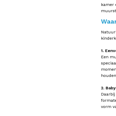
kamer e
muursti
Waar
Natuurl
kinderk
1. Eenv
Een muu
speciaa
moment 
houden
2. Bab
Daarbij
formate
vorm va