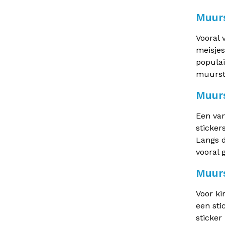
Muurs
Vooral 
meisjes
populai
muurst
Muurs
Een van
sticker
Langs d
vooral 
Muurs
Voor ki
een sti
sticker