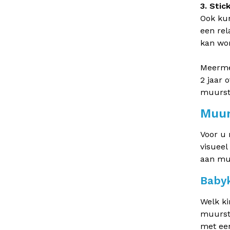
3. Stic
Ook kun
een rel
kan wo
Meermet
2 jaar 
muurst
Muur
Voor u 
visueel
aan muu
Babyk
Welk ki
muursti
met een