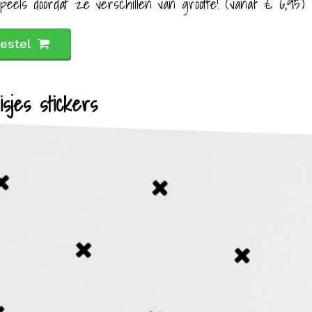
peels doordat ze verschillen van grootte! (vanaf € 6,95)
estel
isjes stickers