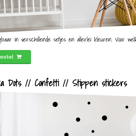
gbaar in verschillende setjes en allerlei kleuren. Voor wel
estel
ka Dots // Confetti // Stippen stickers