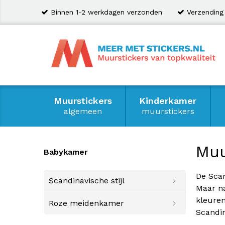
Binnen 1-2 werkdagen verzonden
Verzending
Muurstickers
Kinderkamer
algemeen
muurstickers
Muu
Babykamer
De Scan
Scandinavische stijl
Maar na
kleuren
Roze meidenkamer
Scandin