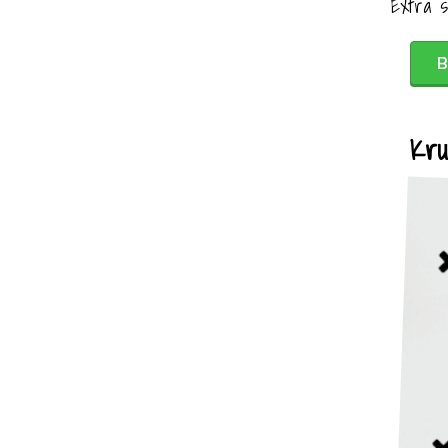
Extra s
B
Kru