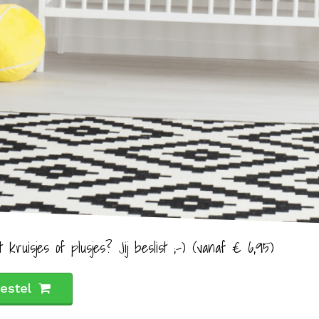
t kruisjes of plusjes? Jij beslist ;-) (vanaf € 6,95)
estel