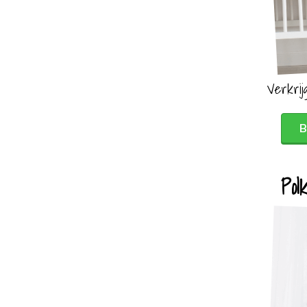
Verkrij
B
Pol