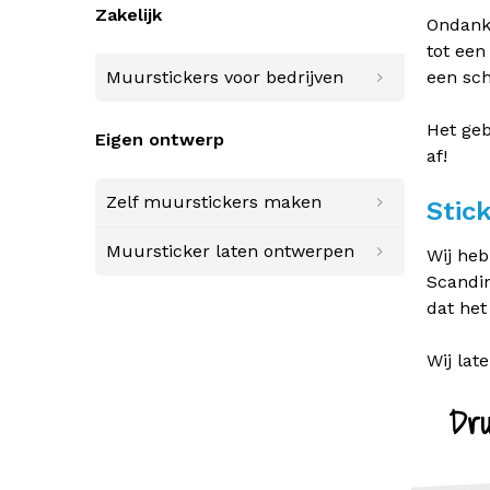
Zakelijk
Ondanks
tot een
Muurstickers voor bedrijven
een sch
Het ge
Eigen ontwerp
af!
Zelf muurstickers maken
Stic
Muursticker laten ontwerpen
Wij heb
Scandin
dat het
Wij lat
Dru