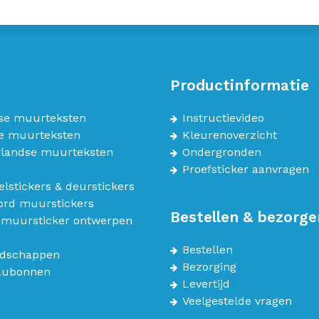
Productinformatie
se muurteksten
Instructievideo
e muurteksten
Kleurenoverzicht
landse muurteksten
Ondergronden
Proefsticker aanvragen
lstickers & deurstickers
bord muurstickers
Bestellen & bezorge
 muursticker ontwerpen
Bestellen
dschappen
Bezorging
aubonnen
Levertijd
Veelgestelde vragen