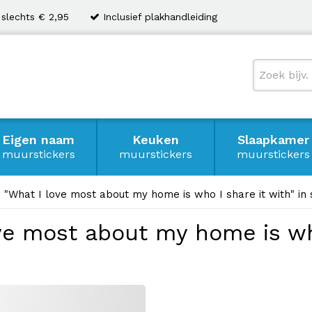
 slechts € 2,95
Inclusief plakhandleiding
Eigen naam
Keuken
Slaapkamer
muurstickers
muurstickers
muurstickers
 "What I love most about my home is who I share it with" in s
ve most about my home is who