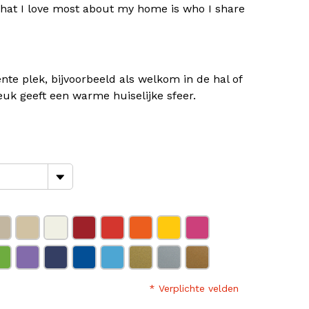
hat I love most about my home is who I share
nte plek, bijvoorbeeld als welkom in de hal of
k geeft een warme huiselijke sfeer.
* Verplichte velden