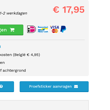
€ 17,95
1-2 werkdagen
gen
n
osten (
België
€ 4,95)
gen
f achtergrond
Proefsticker aanvragen