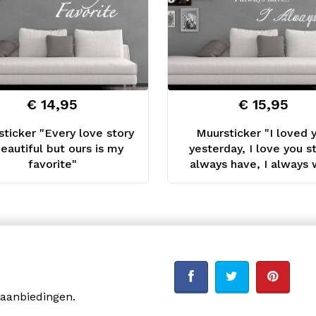
€ 14,95
€ 15,95
ticker "Every love story
Muursticker "I loved 
beautiful but ours is my
yesterday, I love you sti
favorite"
always have, I always w
 aanbiedingen.