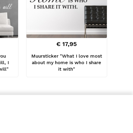
€ 17,95
you
Muursticker "What I love most
ll, I
about my home is who I share
ill"
it with"