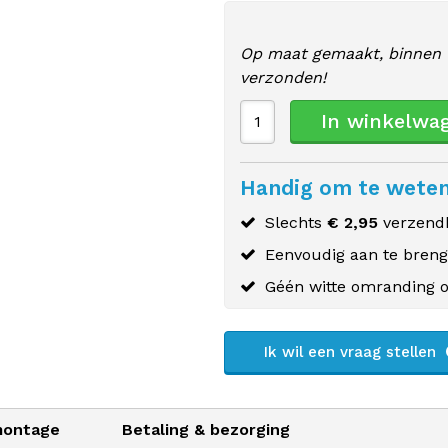
Op maat gemaakt, binnen 
verzonden!
In winkelwa
Handig om te wete
Slechts
€ 2,95
verzendk
Eenvoudig aan te bren
Géén witte omranding o
Ik wil een vraag stellen
montage
Betaling & bezorging