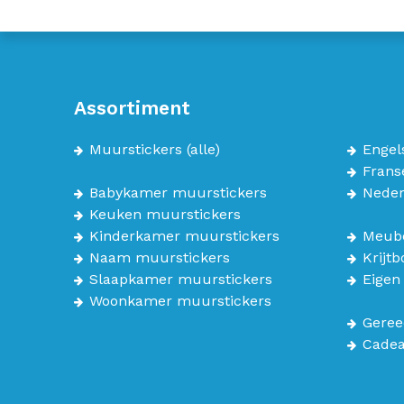
Assortiment
Muurstickers
(alle)
Engel
Frans
Babykamer muurstickers
Neder
Keuken muurstickers
Kinderkamer muurstickers
Meube
Naam muurstickers
Krijt
Slaapkamer muurstickers
Eigen
Woonkamer muurstickers
Geree
Cade