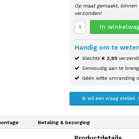
Op maat gemaakt, binnen 
verzonden!
In winkelwa
Handig om te wete
Slechts
€ 2,95
verzendk
Eenvoudig aan te bren
Géén witte omranding o
Ik wil een vraag stellen
montage
Betaling & bezorging
Productdetails