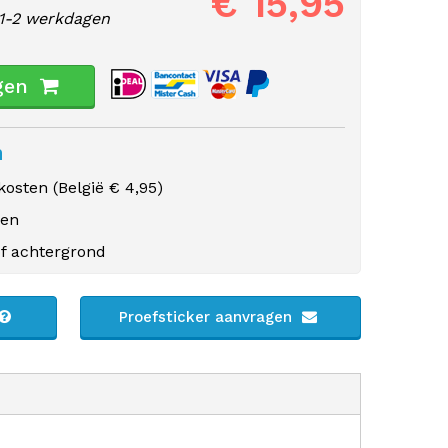
€ 15,95
1-2 werkdagen
gen
n
osten (
België
€ 4,95)
gen
f achtergrond
Proefsticker aanvragen