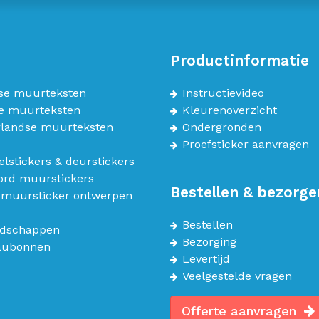
Productinformatie
se muurteksten
Instructievideo
e muurteksten
Kleurenoverzicht
landse muurteksten
Ondergronden
Proefsticker aanvragen
lstickers & deurstickers
bord muurstickers
Bestellen & bezorge
 muursticker ontwerpen
Bestellen
dschappen
Bezorging
aubonnen
Levertijd
Veelgestelde vragen
Offerte aanvragen