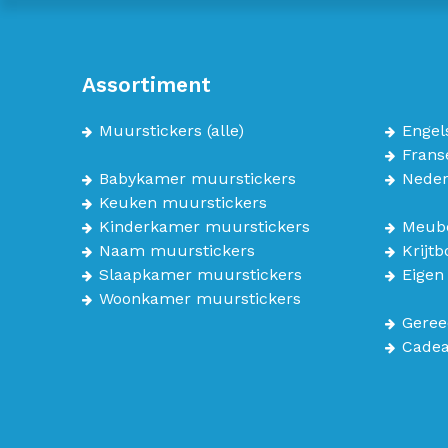
Assortiment
Muurstickers
(alle)
Engel
Frans
Babykamer muurstickers
Neder
Keuken muurstickers
Kinderkamer muurstickers
Meube
Naam muurstickers
Krijt
Slaapkamer muurstickers
Eigen
Woonkamer muurstickers
Geree
Cade