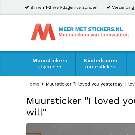
Binnen 1-2 werkdagen verzonden
Verzending
Muurstickers
Kinderkamer
algemeen
muurstickers
Home
Muursticker "I loved you yesterday, I lov
Muursticker "I loved you
will"