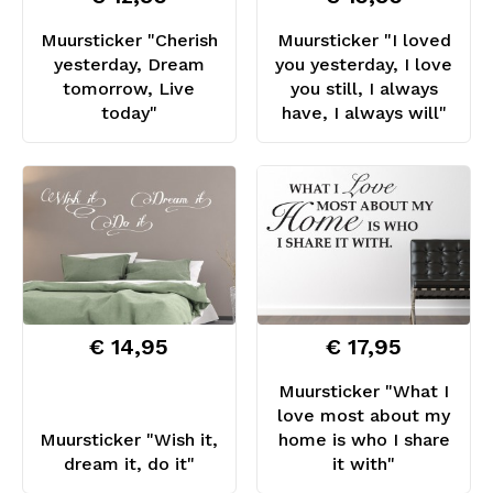
Muursticker "Cherish
Muursticker "I loved
yesterday, Dream
you yesterday, I love
tomorrow, Live
you still, I always
today"
have, I always will"
€ 14,95
€ 17,95
Muursticker "What I
love most about my
Muursticker "Wish it,
home is who I share
dream it, do it"
it with"