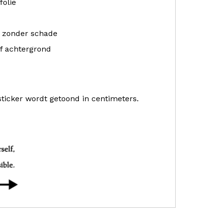
folie
r zonder schade
f achtergrond
sticker wordt getoond in centimeters.