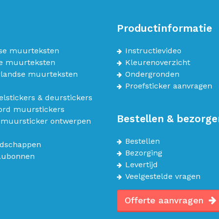
Productinformatie
se muurteksten
Instructievideo
e muurteksten
Kleurenoverzicht
landse muurteksten
Ondergronden
Proefsticker aanvragen
lstickers & deurstickers
bord muurstickers
Bestellen & bezorge
 muursticker ontwerpen
Bestellen
dschappen
Bezorging
aubonnen
Levertijd
Veelgestelde vragen
Offerte aanvragen