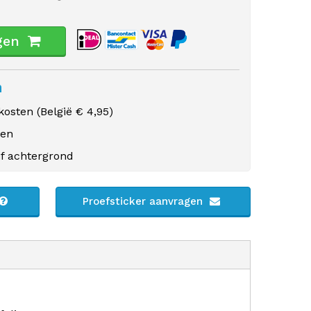
gen
n
osten (
België
€ 4,95)
gen
f achtergrond
Proefsticker aanvragen