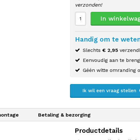
verzonden!
In winkelwa
Handig om te wete
Slechts
€ 2,95
verzendk
Eenvoudig aan te bren
Géén witte omranding o
Ik wil een vraag stellen
montage
Betaling & bezorging
Productdetails