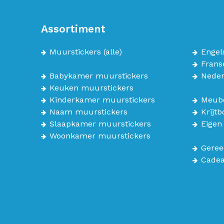
Assortiment
Muurstickers
(alle)
Engel
Frans
Babykamer muurstickers
Neder
Keuken muurstickers
Kinderkamer muurstickers
Meube
Naam muurstickers
Krijt
Slaapkamer muurstickers
Eigen
Woonkamer muurstickers
Geree
Cade