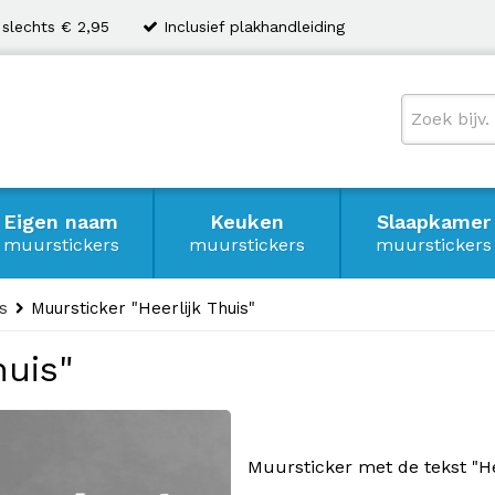
 slechts € 2,95
Inclusief plakhandleiding
Eigen naam
Keuken
Slaapkamer
muurstickers
muurstickers
muurstickers
s
Muursticker "Heerlijk Thuis"
huis"
Muursticker met de tekst "Hee