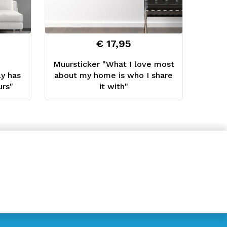
€ 17,95
Muursticker "What I love most
ly has
about my home is who I share
urs"
it with"