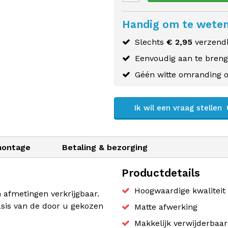
Handig om te wete
Slechts
€ 2,95
verzendk
Eenvoudig aan te bren
Géén witte omranding o
Ik wil een vraag stellen
montage
Betaling & bezorging
Productdetails
Hoogwaardige kwaliteit 
n afmetingen verkrijgbaar.
sis van de door u gekozen
Matte afwerking
Makkelijk verwijderbaa