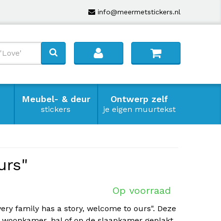
info@meermetstickers.nl
Meubel- & deur
Ontwerp zelf
stickers
je eigen muurtekst
urs"
Op voorraad
ery family has a story, welcome to ours". Deze
e woonkamer, hal of op de slaapkamer geplakt.