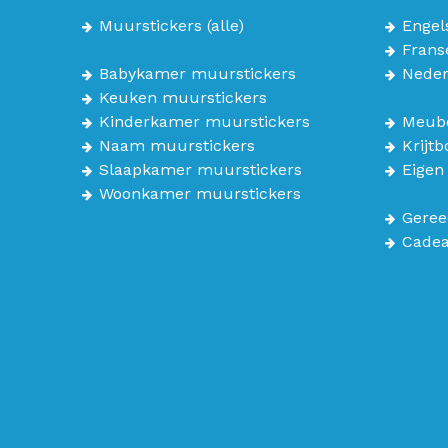
Muurstickers
(alle)
Engel
Frans
Babykamer muurstickers
Neder
Keuken muurstickers
Kinderkamer muurstickers
Meube
Naam muurstickers
Krijt
Slaapkamer muurstickers
Eigen
Woonkamer muurstickers
Geree
Cade