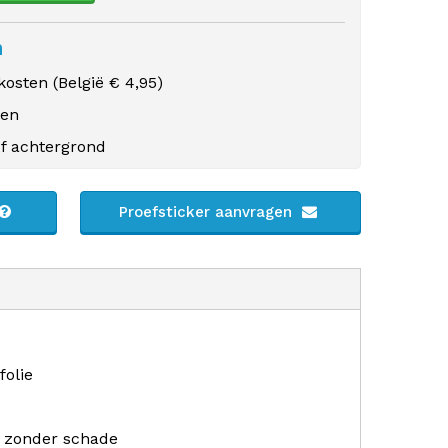
n
osten (
België
€ 4,95)
gen
f achtergrond
Proefsticker aanvragen
folie
r zonder schade