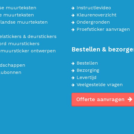
se muurteksten
Instructievideo
e muurteksten
Kleurenoverzicht
landse muurteksten
Ondergronden
Proefsticker aanvragen
lstickers & deurstickers
bord muurstickers
Bestellen & bezorge
 muursticker ontwerpen
Bestellen
dschappen
Bezorging
aubonnen
Levertijd
Veelgestelde vragen
Offerte aanvragen