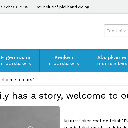
 slechts € 2,95
Inclusief plakhandleiding
Eigen naam
Keuken
Slaapkamer
muurstickers
muurstickers
muurstickers
welcome to ours"
ily has a story, welcome to o
Muursticker met de tekst "Ev
mooie tekst wordt vaak in d