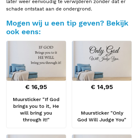
later weer eenvoudig te verwijderen zonder dat er
schade ontstaat aan de ondergrond.
Mogen wij u een tip geven? Bekijk
ook eens:
€ 16,95
€ 14,95
Muursticker "If God
brings you to it, He
will bring you
Muursticker "Only
through it!"
God Will Judge You"