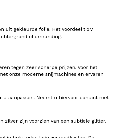
uit gekleurde folie. Het voordeel t.o.v.
) achtergrond of omranding.
ren tegen zeer scherpe prijzen. Voor het
 met onze moderne snijmachines en ervaren
oor u aanpassen. Neemt u hiervoor contact met
ilver zijn voorzien van een subtiele glitter.
nel in huis tegen lage verzendkosten. De