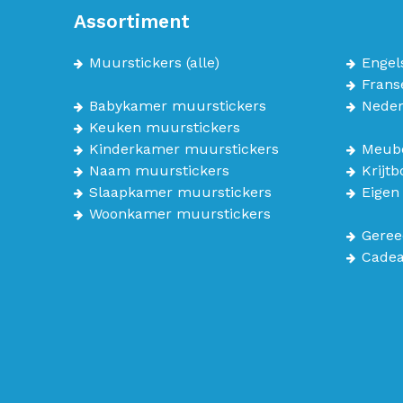
Assortiment
Muurstickers
(alle)
Engel
Frans
Babykamer muurstickers
Neder
Keuken muurstickers
Kinderkamer muurstickers
Meube
Naam muurstickers
Krijt
Slaapkamer muurstickers
Eigen
Woonkamer muurstickers
Geree
Cade