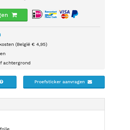
gen
n
osten (
België
€ 4,95)
gen
f achtergrond
Proefsticker aanvragen
folie