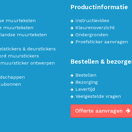
Productinformatie
se muurteksten
Instructievideo
e muurteksten
Kleurenoverzicht
landse muurteksten
Ondergronden
Proefsticker aanvragen
lstickers & deurstickers
bord muurstickers
Bestellen & bezorge
 muursticker ontwerpen
Bestellen
dschappen
Bezorging
aubonnen
Levertijd
Veelgestelde vragen
Offerte aanvragen