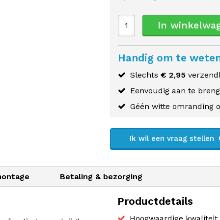
In winkelwa
Handig om te wete
Slechts
€ 2,95
verzendk
Eenvoudig aan te bren
Géén witte omranding o
Ik wil een vraag stellen
montage
Betaling & bezorging
Productdetails
Hoogwaardige kwaliteit 