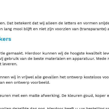
 Dat betekent dat wij alleen de letters en vormen snijden 
en lang mooi blijft en niet zijn voorzien van (transparante
kers
e gemaakt. Hierdoor kunnen wij de hoogste kwaliteit leve
ij gebruik van de beste materialen en apparatuur. Mede
 leveren.
nen wij in vrijwel alle gevallen het ontwerp kosteloos v
 van een ontwerp voorbeeld.
uren met een matte afwerking. De kleuren goud, koper en z
vallen dezelfde dag nog. Hierdoor heeft u uw bestelling s