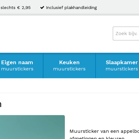
 slechts € 2,95
Inclusief plakhandleiding
Eigen naam
Keuken
Slaapkamer
muurstickers
muurstickers
muurstickers
m
Muursticker van een appelbo
afmetingen en kleuren.