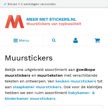
Binnen 1-2 werkdagen verzonden
Verzending slechts € 2,95
Menu
Muurstickers
Bekijk ons uitgebreid assortiment aan
goedkope
muurstickers
en
muurteksten
met verschillende
teksten en ontwerpen. Van
keuken muurstickers
tot
aan
slaapkamer muurstickers
. Ook voor de kleintjes
hebben we een ruim assortiment
babykamer- &
kinderkamer muurstickers
.