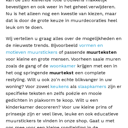
bevestigen en ook weer in het geheel verwijderen.
Nu is het alleen nog een kwestie van kiezen, maar
dat is door de grote keuze in muurdecoraties heel
leuk om te doen.
Wij vertellen u graag alles over de mogelijkheden en
de nieuwste trends. Bijvoorbeeld
vormen en
motieven muurstickers
of passende
muurteksten
voor kleine en grote mensen. Voorheen saaie muren
zoals de gang of de
woonkamer
krijgen met een in
het oog springende
muurtekst
een complete
restyling. Wilt u ook zo'n echte blikvanger in uw
woning? Voor zowel
keukens
als
slaapkamers
zijn er
specifieke teksten en zelfs poëzie en mooie
gedichten in plakvorm te koop. Wilt u een
kinderkamer decoreren? Voor uw kleine prins of
prinsesje zijn er veel lieve, leuke en ook educatieve
muurstickers te vinden in onze shop. Gaat u met
ons mee voor een kleine rondleiding in de