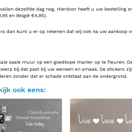
vallen dezelfde dag nog. Hierdoor heeft u uw bestelling s
95 en België €4,95).
rs dan kunt u er op rekenen dat wij ook na uw aankoop v
kale saaie muur op een goedkope manier op te fleuren. Dan
twerp bij dat past bij uw wensen en smaak. De stickers zij
deren zonder dat er schade ontstaat aan de ondergrond.
ijk ook eens: