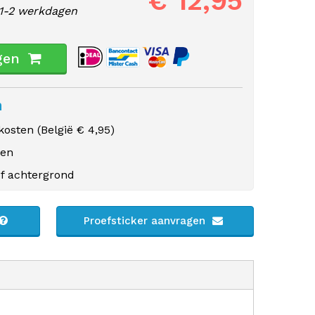
€ 12,95
1-2 werkdagen
gen
n
osten (
België
€ 4,95)
gen
f achtergrond
Proefsticker aanvragen