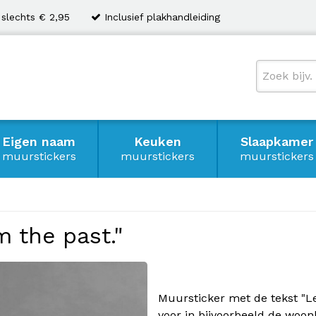
 slechts € 2,95
Inclusief plakhandleiding
Eigen naam
Keuken
Slaapkamer
muurstickers
muurstickers
muurstickers
m the past."
Muursticker met de tekst "Le
voor in bijvoorbeeld de woon