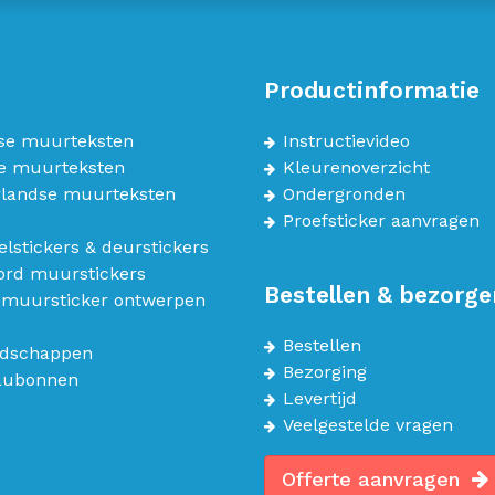
Productinformatie
se muurteksten
Instructievideo
e muurteksten
Kleurenoverzicht
landse muurteksten
Ondergronden
Proefsticker aanvragen
lstickers & deurstickers
bord muurstickers
Bestellen & bezorge
 muursticker ontwerpen
Bestellen
dschappen
Bezorging
aubonnen
Levertijd
Veelgestelde vragen
Offerte aanvragen