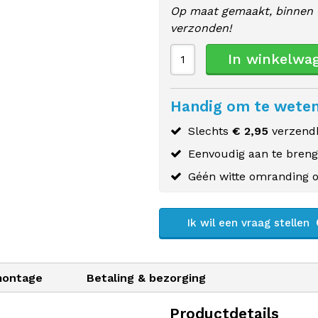
Op maat gemaakt, binnen 
verzonden!
In winkelwa
Handig om te wete
Slechts
€ 2,95
verzendk
Eenvoudig aan te bren
Géén witte omranding o
Ik wil een vraag stellen
montage
Betaling & bezorging
Productdetails