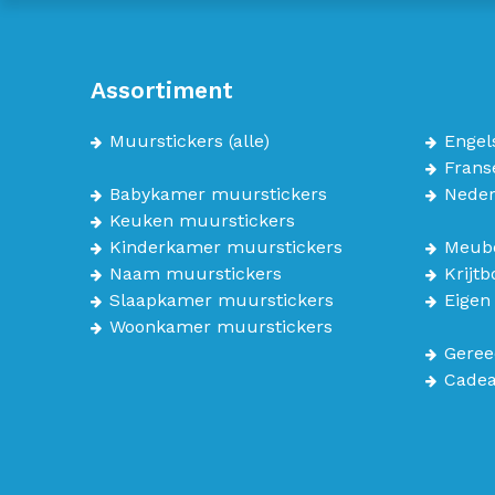
Assortiment
Muurstickers
(alle)
Engel
Frans
Babykamer muurstickers
Neder
Keuken muurstickers
Kinderkamer muurstickers
Meube
Naam muurstickers
Krijt
Slaapkamer muurstickers
Eigen
Woonkamer muurstickers
Geree
Cade