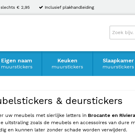
 slechts € 2,95
Inclusief plakhandleiding
Eigen naam
Keuken
Slaapkamer
muurstickers
muurstickers
muurstickers
belstickers & deurstickers
r uw meubels met sierlijke letters in
Brocante en Riviera 
de uitstraling zoals de meubels en accessoires van dure m
ig en kunnen later zonder schade worden verwijderd.