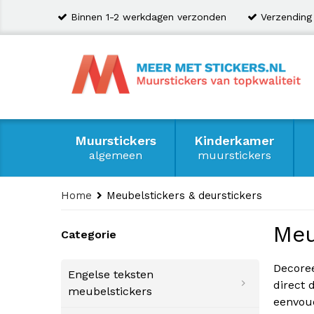
Binnen 1-2 werkdagen verzonden
Verzending
Muurstickers
Kinderkamer
algemeen
muurstickers
Home
Meubelstickers & deurstickers
Meu
Categorie
Decoree
Engelse teksten
direct 
meubelstickers
eenvoud