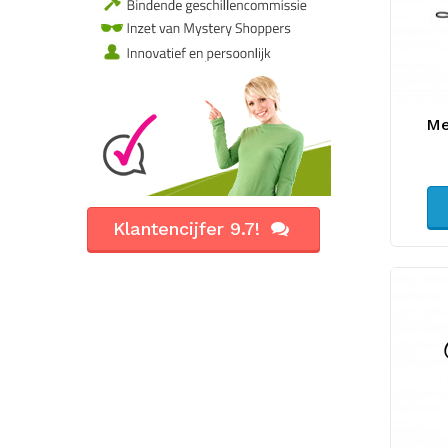
Me
Klantencijfer 9.7!