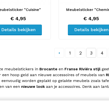
ubelsticker "Cuisine"
Meubelsticker "Chemi
€ 4,95
€ 4,95
Details bekijken
Details bekijken
1
2
3
4
ze meubelstickers in
Brocante
en
Franse Riviéra stijl
geef
 een hoop geld aan nieuwe accessoires of meubels van
R
eenvoudig worden geplakt op gelakte meubels zoals tafels
ven van een
nieuwe look
aan je accessoires. Denk aan lant