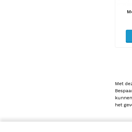
Me
Met de
Bespaar
kunnen 
het ge