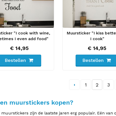
ticker "I cook with wine,
Muursticker "I kiss bette
times I even add food"
I cook"
€ 14,95
€ 14,95
Bestellen
Bestellen
1
2
3
en muurstickers kopen?
muurstickers zijn de laatste jaren erg populair. Eén van 