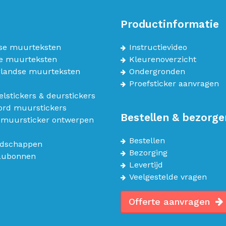
Productinformatie
se muurteksten
Instructievideo
e muurteksten
Kleurenoverzicht
landse muurteksten
Ondergronden
Proefsticker aanvragen
lstickers & deurstickers
bord muurstickers
Bestellen & bezorge
 muursticker ontwerpen
Bestellen
dschappen
Bezorging
aubonnen
Levertijd
Veelgestelde vragen
Offerte aanvragen