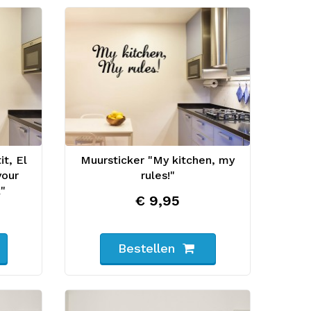
t, El
Muursticker "My kitchen, my
your
rules!"
k"
€ 9,95
Bestellen