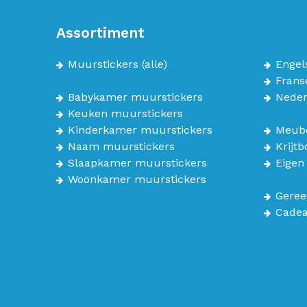
Assortiment
Muurstickers
(alle)
Engel
Frans
Babykamer muurstickers
Neder
Keuken muurstickers
Kinderkamer muurstickers
Meube
Naam muurstickers
Krijt
Slaapkamer muurstickers
Eigen
Woonkamer muurstickers
Geree
Cade