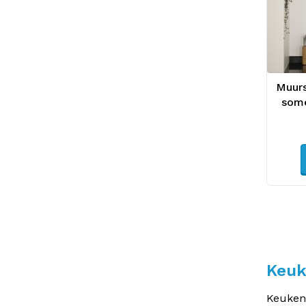
Muurs
some
Keuk
Keuken 