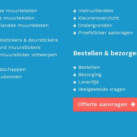
se muurteksten
Instructievideo
e muurteksten
Kleurenoverzicht
landse muurteksten
Ondergronden
Proefsticker aanvragen
lstickers & deurstickers
bord muurstickers
Bestellen & bezorge
 muursticker ontwerpen
Bestellen
dschappen
Bezorging
aubonnen
Levertijd
Veelgestelde vragen
Offerte aanvragen