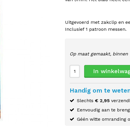
Uitgevoerd met zakclip en e
Inclusief 1 patroon messen.
Op maat gemaakt, binnen 
In winkelwa
Handig om te wete
Slechts
€ 2,95
verzendk
Eenvoudig aan te bren
Géén witte omranding o