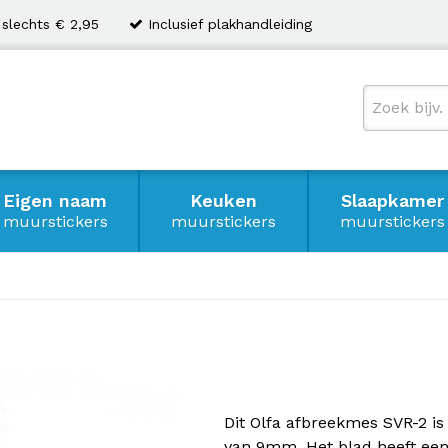
 slechts € 2,95
Inclusief plakhandleiding
Eigen naam
Keuken
Slaapkamer
muurstickers
muurstickers
muurstickers
2
Dit Olfa afbreekmes SVR-2 is
van 9mm. Het blad heeft een