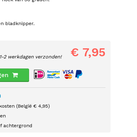
en bladknipper.
€ 7,95
1-2 werkdagen verzonden!
gen
n
osten (
België
€ 4,95)
gen
f achtergrond