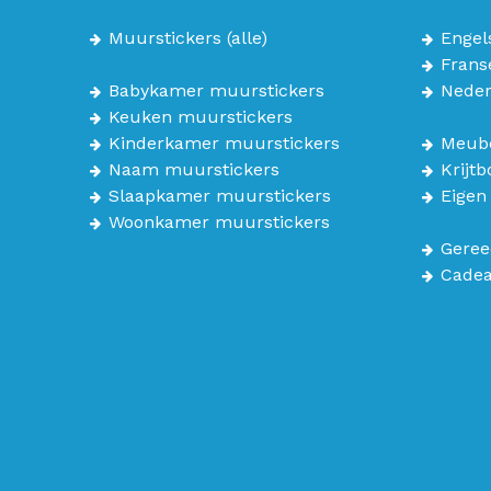
Muurstickers
(alle)
Engel
Frans
Babykamer muurstickers
Neder
Keuken muurstickers
Kinderkamer muurstickers
Meube
Naam muurstickers
Krijt
Slaapkamer muurstickers
Eigen
Woonkamer muurstickers
Geree
Cade