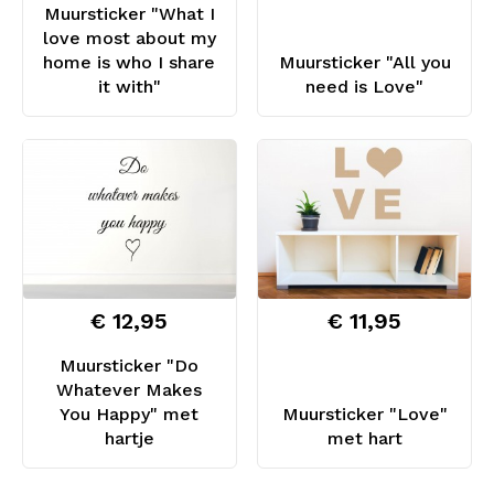
Muursticker "What I
love most about my
home is who I share
Muursticker "All you
it with"
need is Love"
€ 12,95
€ 11,95
Muursticker "Do
Whatever Makes
You Happy" met
Muursticker "Love"
hartje
met hart