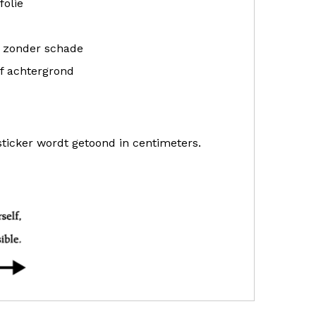
folie
r zonder schade
f achtergrond
sticker wordt getoond in centimeters.