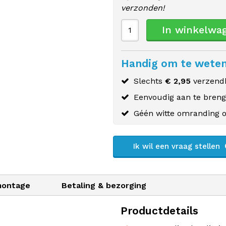
verzonden!
In winkelwa
Handig om te wete
Slechts
€ 2,95
verzendk
Eenvoudig aan te bren
Géén witte omranding o
Ik wil een vraag stellen
montage
Betaling & bezorging
Productdetails