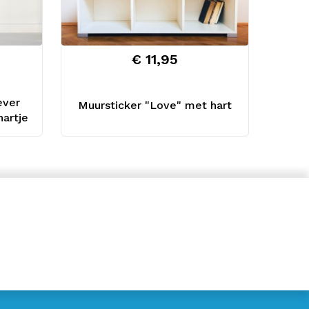
€ 11,95
ever
Muursticker "Love" met hart
artje