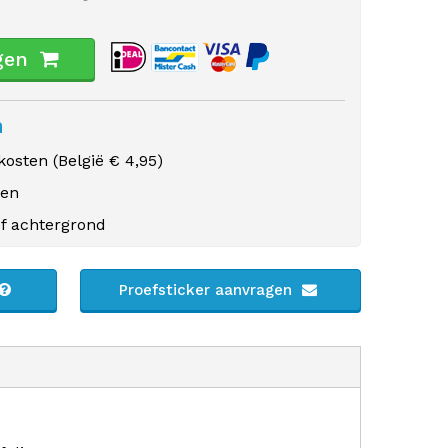
gen
n
osten (
België
€ 4,95)
gen
f achtergrond
Proefsticker aanvragen