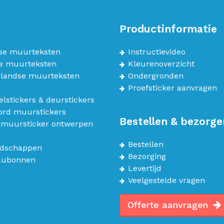
Productinformatie
se muurteksten
Instructievideo
e muurteksten
Kleurenoverzicht
landse muurteksten
Ondergronden
Proefsticker aanvragen
lstickers & deurstickers
bord muurstickers
Bestellen & bezorge
 muursticker ontwerpen
Bestellen
dschappen
Bezorging
aubonnen
Levertijd
Veelgestelde vragen
Offerte aanvragen