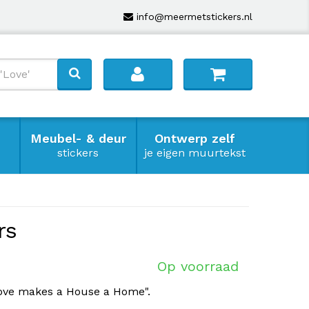
info@meermetstickers.nl
Meubel- & deur
Ontwerp zelf
stickers
je eigen muurtekst
rs
Op voorraad
Love makes a House a Home".