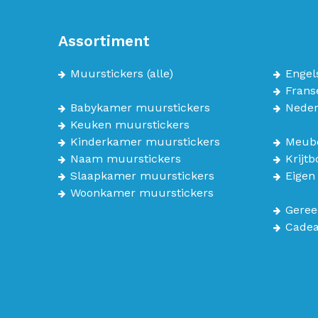
Assortiment
Muurstickers
(alle)
Engel
Frans
Babykamer muurstickers
Neder
Keuken muurstickers
Kinderkamer muurstickers
Meube
Naam muurstickers
Krijt
Slaapkamer muurstickers
Eigen
Woonkamer muurstickers
Geree
Cade