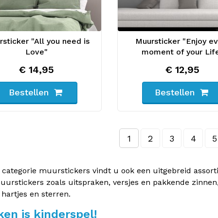
sticker "All you need is
Muursticker "Enjoy ev
Love"
moment of your Lif
€ 14,95
€ 12,95
Bestellen
Bestellen
1
2
3
4
5
 categorie muurstickers vindt u ook een uitgebreid assor
uurstickers zoals uitspraken, versjes en pakkende zinnen
 hartjes en sterren.
en is kinderspel!