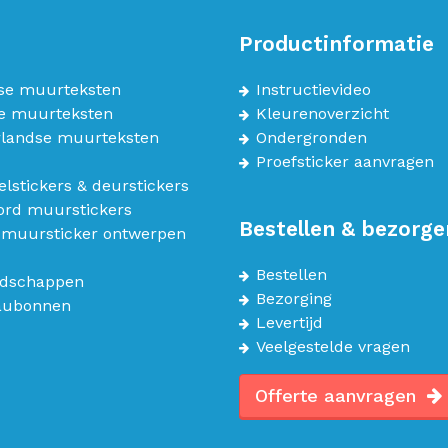
Productinformatie
se muurteksten
Instructievideo
e muurteksten
Kleurenoverzicht
landse muurteksten
Ondergronden
Proefsticker aanvragen
lstickers & deurstickers
bord muurstickers
Bestellen & bezorge
 muursticker ontwerpen
Bestellen
dschappen
Bezorging
aubonnen
Levertijd
Veelgestelde vragen
Offerte aanvragen