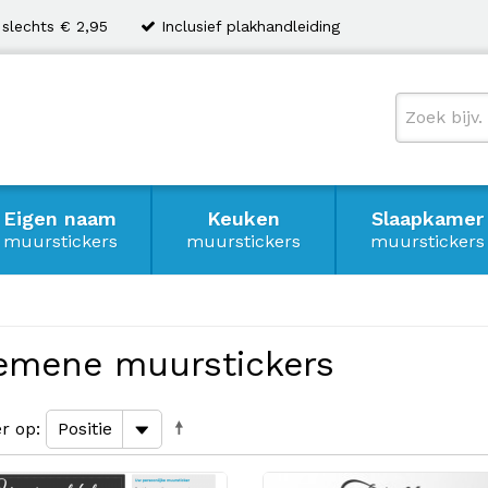
 slechts € 2,95
Inclusief plakhandleiding
Eigen naam
Keuken
Slaapkamer
muurstickers
muurstickers
muurstickers
emene muurstickers
er op