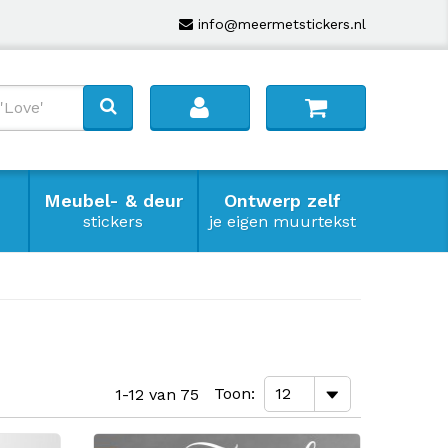
info@meermetstickers.nl
Meubel- & deur
Ontwerp zelf
stickers
je eigen muurtekst
Toon
1-12 van 75