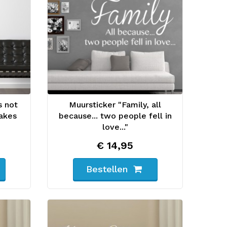
s not
Muursticker "Family, all
makes
because... two people fell in
love..."
€ 14,95
Bestellen