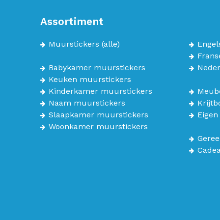
Assortiment
Muurstickers
(alle)
Engel
Frans
Babykamer muurstickers
Neder
Keuken muurstickers
Kinderkamer muurstickers
Meube
Naam muurstickers
Krijt
Slaapkamer muurstickers
Eigen
Woonkamer muurstickers
Geree
Cade