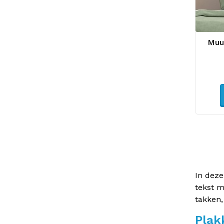
Muur
In deze
tekst m
takken,
Plakk