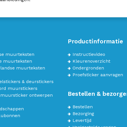
Productinformatie
se muurteksten
Instructievideo
e muurteksten
Kleurenoverzicht
landse muurteksten
Ondergronden
Proefsticker aanvragen
lstickers & deurstickers
bord muurstickers
Bestellen & bezorge
 muursticker ontwerpen
Bestellen
dschappen
Bezorging
aubonnen
Levertijd