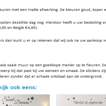
uren met een matte afwerking. De kleuren goud, koper en z
vallen dezelfde dag nog. Hierdoor heeft u uw bestelling s
95 en België €4,95).
rs dan kunt u er op rekenen dat wij ook na uw aankoop v
kale saaie muur op een goedkope manier op te fleuren. Dan
twerp bij dat past bij uw wensen en smaak. De stickers zij
deren zonder dat er schade ontstaat aan de ondergrond.
ijk ook eens: