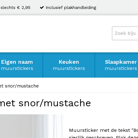
 slechts € 2,95
Inclusief plakhandleiding
Eigen naam
Keuken
Slaapkamer
muurstickers
muurstickers
muurstickers
met snor/mustache
 met snor/mustache
Muursticker met de tekst "B
sierlijk geschreven. Plak de