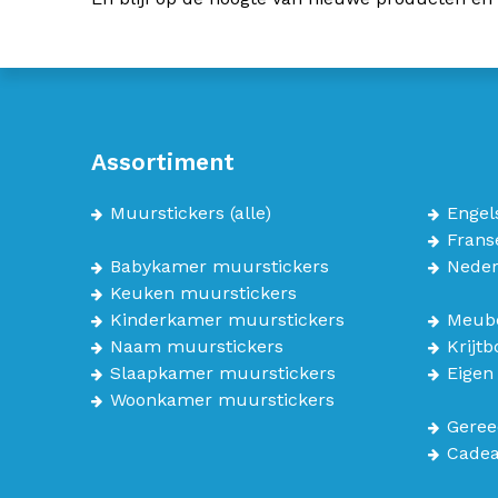
Assortiment
Muurstickers
(alle)
Engel
Frans
Babykamer muurstickers
Neder
Keuken muurstickers
Kinderkamer muurstickers
Meube
Naam muurstickers
Krijt
Slaapkamer muurstickers
Eigen
Woonkamer muurstickers
Geree
Cade