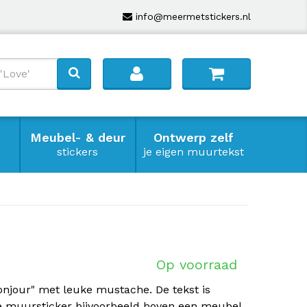
info@meermetstickers.nl
Meubel- & deur
Ontwerp zelf
stickers
je eigen muurtekst
Op voorraad
onjour" met leuke mustache. De tekst is
ze muursticker bijvoorbeeld boven een meubel