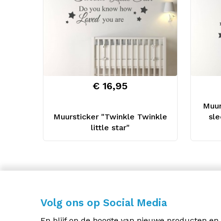
€ 16,95
Muur
Muursticker "Twinkle Twinkle
sle
little star"
Volg ons op Social Media
En blijf op de hoogte van nieuwe producten en