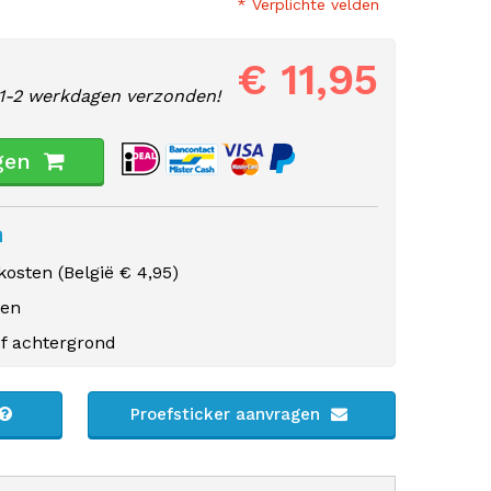
* Verplichte velden
€ 11,95
1-2 werkdagen verzonden!
gen
n
osten (
België
€ 4,95)
gen
f achtergrond
Proefsticker aanvragen