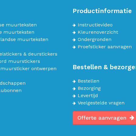
Productinformatie
se muurteksten
Instructievideo
e muurteksten
Kleurenoverzicht
landse muurteksten
Ondergronden
Proefsticker aanvragen
lstickers & deurstickers
bord muurstickers
Bestellen & bezorge
 muursticker ontwerpen
Bestellen
dschappen
Bezorging
aubonnen
Levertijd
Veelgestelde vragen
Offerte aanvragen