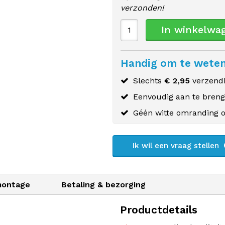
verzonden!
In winkelwa
Handig om te wete
Slechts
€ 2,95
verzendk
Eenvoudig aan te bren
Géén witte omranding o
Ik wil een vraag stellen
montage
Betaling & bezorging
Productdetails