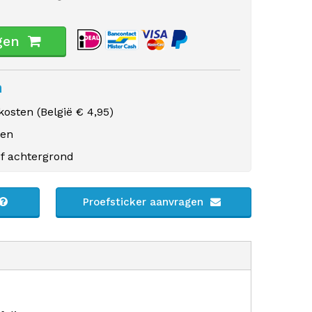
gen
n
osten (
België
€ 4,95)
gen
f achtergrond
Proefsticker aanvragen