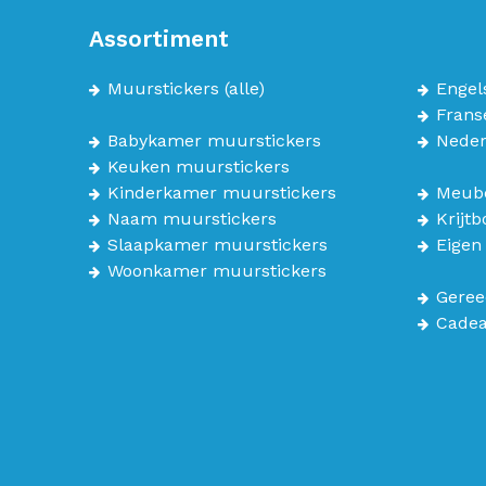
Assortiment
Muurstickers
(alle)
Engel
Frans
Babykamer muurstickers
Neder
Keuken muurstickers
Kinderkamer muurstickers
Meube
Naam muurstickers
Krijt
Slaapkamer muurstickers
Eigen
Woonkamer muurstickers
Geree
Cade