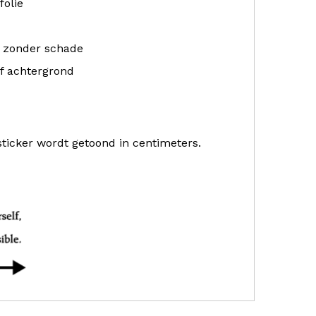
folie
r zonder schade
f achtergrond
sticker wordt getoond in centimeters.