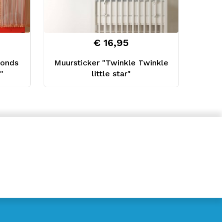
€ 16,95
vonds
Muursticker "Twinkle Twinkle
"
little star"