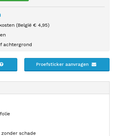
n
osten (
België
€ 4,95)
gen
f achtergrond
Proefsticker aanvragen
folie
r zonder schade