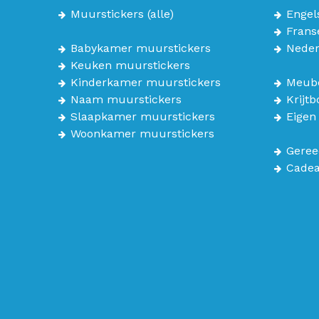
Muurstickers
(alle)
Engel
Frans
Babykamer muurstickers
Neder
Keuken muurstickers
Kinderkamer muurstickers
Meube
Naam muurstickers
Krijt
Slaapkamer muurstickers
Eigen
Woonkamer muurstickers
Geree
Cade