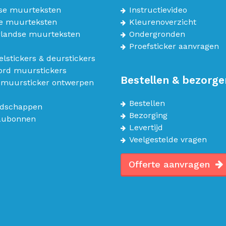
se muurteksten
Instructievideo
e muurteksten
Kleurenoverzicht
landse muurteksten
Ondergronden
Proefsticker aanvragen
lstickers & deurstickers
bord muurstickers
Bestellen & bezorge
 muursticker ontwerpen
Bestellen
dschappen
Bezorging
aubonnen
Levertijd
Veelgestelde vragen
Offerte aanvragen