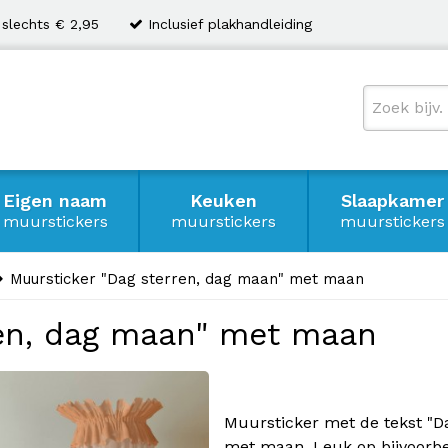
 slechts € 2,95
Inclusief plakhandleiding
Eigen naam
Keuken
Slaapkamer
muurstickers
muurstickers
muurstickers
Muursticker "Dag sterren, dag maan" met maan
ren, dag maan" met maan
Muursticker met de tekst "D
met maan. Leuk op bijvoorbe