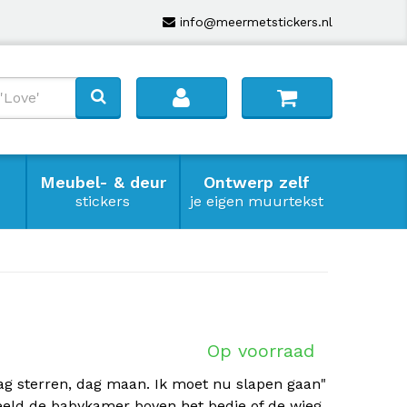
info@meermetstickers.nl
Meubel- & deur
Ontwerp zelf
stickers
je eigen muurtekst
Op voorraad
ag sterren, dag maan. Ik moet nu slapen gaan"
eld de babykamer boven het bedje of de wieg.