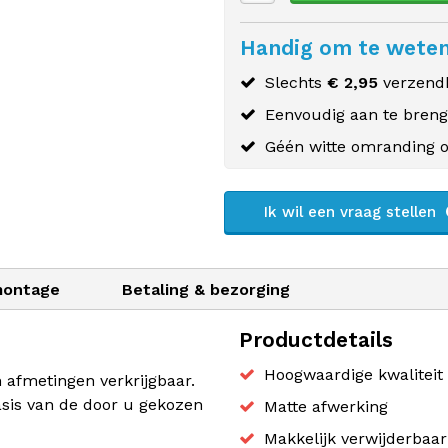
Handig om te wete
Slechts
€ 2,95
verzendk
Eenvoudig aan te bren
Géén witte omranding o
Ik wil een vraag stellen
montage
Betaling & bezorging
Productdetails
Hoogwaardige kwaliteit 
n afmetingen verkrijgbaar.
sis van de door u gekozen
Matte afwerking
Makkelijk verwijderbaa