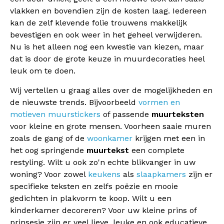
vlakken en bovendien zijn de kosten laag. Iedereen
kan de zelf klevende folie trouwens makkelijk
bevestigen en ook weer in het geheel verwijderen.
Nu is het alleen nog een kwestie van kiezen, maar
dat is door de grote keuze in muurdecoraties heel
leuk om te doen.
Wij vertellen u graag alles over de mogelijkheden en
de nieuwste trends. Bijvoorbeeld
vormen en
motieven muurstickers
of passende
muurteksten
voor kleine en grote mensen. Voorheen saaie muren
zoals de gang of de
woonkamer
krijgen met een in
het oog springende
muurtekst
een complete
restyling. Wilt u ook zo'n echte blikvanger in uw
woning? Voor zowel
keukens
als
slaapkamers
zijn er
specifieke teksten en zelfs poëzie en mooie
gedichten in plakvorm te koop. Wilt u een
kinderkamer decoreren? Voor uw kleine prins of
prinsesje zijn er veel lieve, leuke en ook educatieve