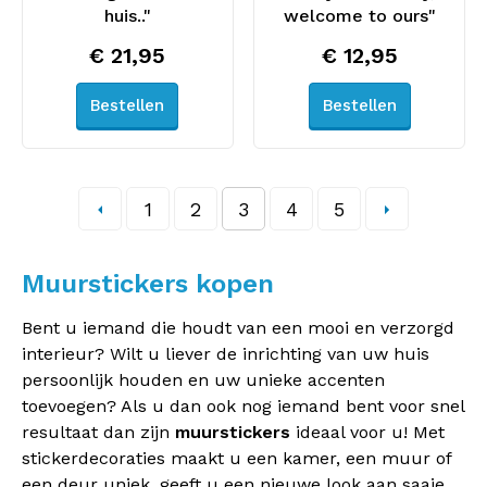
huis.."
welcome to ours"
€ 21,95
€ 12,95
Bestellen
Bestellen
1
2
3
4
5
Muurstickers kopen
Bent u iemand die houdt van een mooi en verzorgd
interieur? Wilt u liever de inrichting van uw huis
persoonlijk houden en uw unieke accenten
toevoegen? Als u dan ook nog iemand bent voor snel
resultaat dan zijn
muurstickers
ideaal voor u! Met
stickerdecoraties maakt u een kamer, een muur of
een deur uniek, geeft u een nieuwe look aan saaie