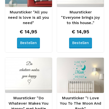
Muursticker "All you
Muursticker
need is love is all you
"Everyone brings joy
need"
to this house.."
€ 14,95
€ 14,95
Bestellen
Bestellen
Muursticker "Do
Muursticker "I Love
Whatever Makes You
You To The Moon And
Happy" met hartje
Back"