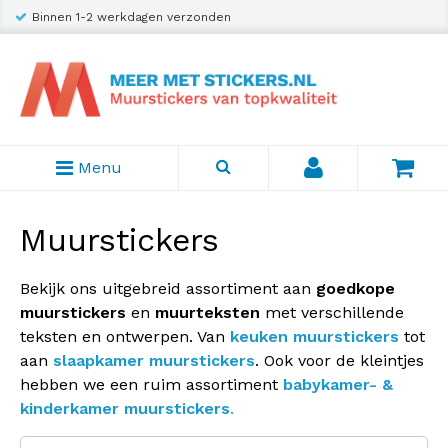
Binnen 1-2 werkdagen verzonden
Verzending slechts € 2,95
Menu
Muurstickers
Bekijk ons uitgebreid assortiment aan
goedkope
muurstickers
en
muurteksten
met verschillende
teksten en ontwerpen. Van
keuken muurstickers
tot
aan
slaapkamer muurstickers
. Ook voor de kleintjes
hebben we een ruim assortiment
babykamer- &
kinderkamer muurstickers
.