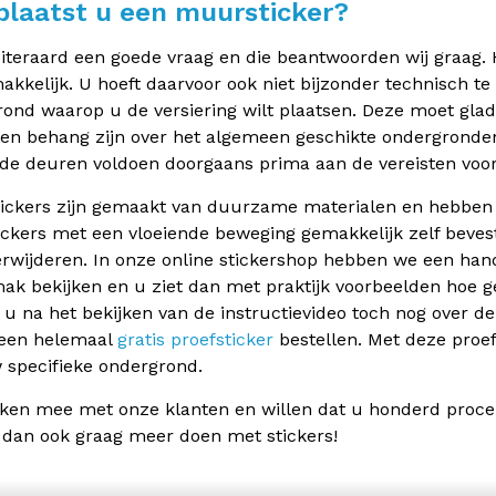
plaatst u een muursticker?
uiteraard een goede vraag en die beantwoorden wij graag. H
makkelijk. U hoeft daarvoor ook niet bijzonder technisch te 
ond waarop u de versiering wilt plaatsen. Deze moet glad zi
n behang zijn over het algemeen geschikte ondergronden
de deuren voldoen doorgaans prima aan de vereisten voor 
ickers zijn gemaakt van duurzame materialen en hebben 
ickers met een vloeiende beweging gemakkelijk zelf beve
rwijderen. In onze online stickershop hebben we een han
k bekijken en u ziet dan met praktijk voorbeelden hoe g
t u na het bekijken van de instructievideo toch nog over
 een helemaal
gratis proefsticker
bestellen. Met deze proefs
specifieke ondergrond.
ken mee met onze klanten en willen dat u honderd proce
 dan ook graag meer doen met stickers!