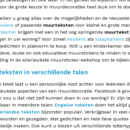
door de grote keuze in muurdecoraties heel leuk om te do
tellen u graag alles over de mogelijkheden en de nieuwste
ickers
of passende
muurteksten
voor kleine en grote me
nkamer
krijgen met een in het oog springende
muurtekst
ger in uw woning? Voor zowel
keukens
als
slaapkamers
zi
edichten in plakvorm te koop. Wilt u een kinderkamer deco
 lieve, leuke en ook educatieve muurstickers te vinden in
ding in de allerleukste muursticker-webshop om te kijke
eksten in verschillende talen
 tekst laat u een persoonlijke noot achter voor iedereen di
leukste aspecten van een muurdecoratie. Facebook is gro
zou u dat niet zelf kunnen doen in uw woning? Er zijn leu
baar in meerdere talen.
Engelse teksten
doen het altijd
erlandse teksten
bijzonder populair. Verkrijgbaar in veel
oorden en gezegden. Met gedichten en hele lieve quotes
kelijk maken. Ook kunt u kiezen uit verschillende lettert