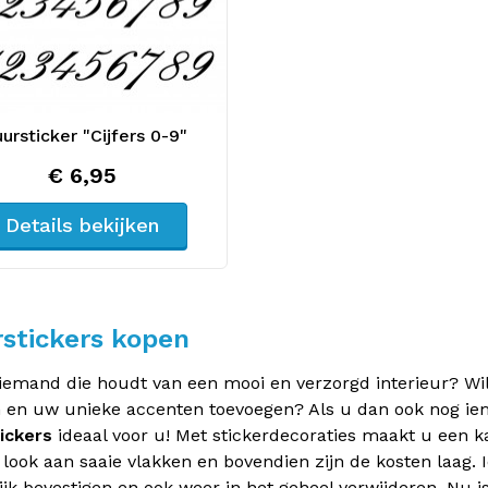
ursticker "Cijfers 0-9"
€ 6,95
Details bekijken
stickers kopen
iemand die houdt van een mooi en verzorgd interieur? Wilt
en uw unieke accenten toevoegen? Als u dan ook nog iema
ickers
ideaal voor u! Met stickerdecoraties maakt u een 
look aan saaie vlakken en bovendien zijn de kosten laag. 
jk bevestigen en ook weer in het geheel verwijderen. Nu i