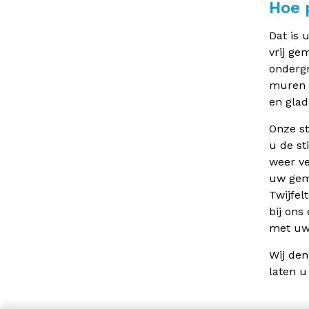
Hoe 
Dat is 
vrij ge
ondergr
muren e
en glad
Onze st
u de st
weer ve
uw gema
Twijfel
bij ons
met uw 
Wij den
laten u