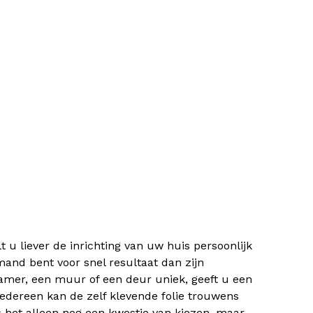
 u liever de inrichting van uw huis persoonlijk
nd bent voor snel resultaat dan zijn
kamer, een muur of een deur uniek, geeft u een
Iedereen kan de zelf klevende folie trouwens
s het alleen nog een kwestie van kiezen, maar