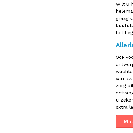
Wilt u 
helemaa
graag v
bestel
het beg
Aller
Ook voo
ontworp
wachten
van uw 
zorg ui
ontvang
u zeker
extra l
Muu