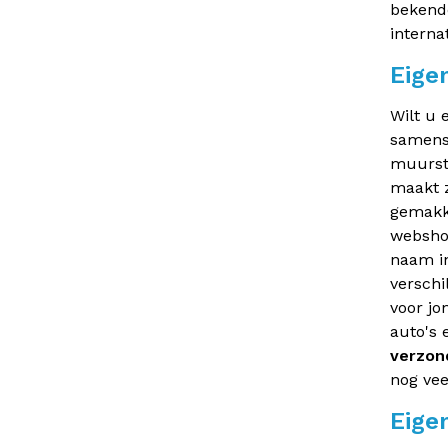
bekend
internat
Eige
Wilt u
samenst
muursti
maakt z
gemakke
webshop
naam in
verschi
voor jo
auto's 
verzon
nog vee
Eige