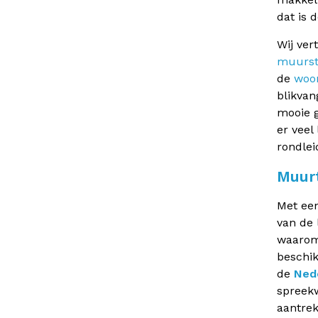
dat is 
Wij ver
muurst
de
woo
blikvan
mooie g
er veel
rondlei
Muurt
Met een
van de 
waarom 
beschik
de
Ned
spreekw
aantrek