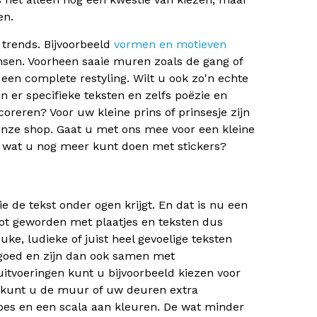
en.
 trends. Bijvoorbeeld
vormen en motieven
nsen. Voorheen saaie muren zoals de gang of
een complete restyling. Wilt u ook zo'n echte
jn er specifieke teksten en zelfs poëzie en
reren? Voor uw kleine prins of prinsesje zijn
 onze shop. Gaat u met ons mee voor een kleine
n wat u nog meer kunt doen met stickers?
e de tekst onder ogen krijgt. En dat is nu een
ot geworden met plaatjes en teksten dus
ke, ludieke of juist heel gevoelige teksten
 goed en zijn dan ook samen met
 uitvoeringen kunt u bijvoorbeeld kiezen voor
 kunt u de muur of uw deuren extra
ypes en een scala aan kleuren. De wat minder