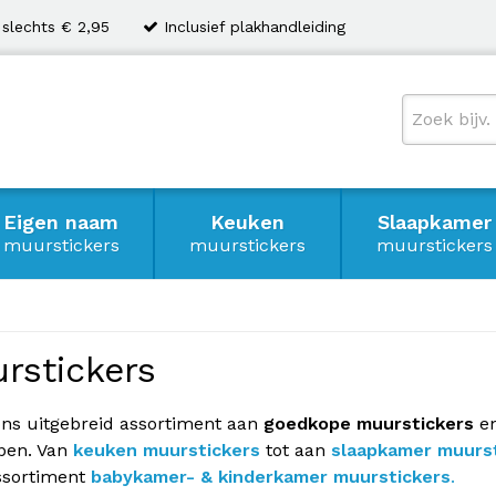
 slechts € 2,95
Inclusief plakhandleiding
Eigen naam
Keuken
Slaapkamer
muurstickers
muurstickers
muurstickers
rstickers
ons uitgebreid assortiment aan
goedkope muurstickers
e
pen. Van
keuken muurstickers
tot aan
slaapkamer muurst
ssortiment
babykamer- & kinderkamer muurstickers
.