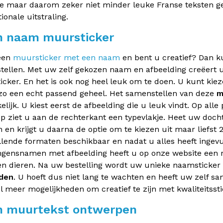
e maar daarom zeker niet minder leuke Franse teksten 
ionale uitstraling.
n naam muursticker
 een
muursticker met een naam
en bent u creatief? Dan ku
ellen. Met uw zelf gekozen naam en afbeelding creëert u
cker. En het is ook nog heel leuk om te doen. U kunt kiez
o een echt passend geheel. Het samenstellen van deze
m
lijk. U kiest eerst de afbeelding die u leuk vindt. Op al
 ziet u aan de rechterkant een typevlakje. Heet uw docht
 en krijgt u daarna de optie om te kiezen uit maar liefst
llende formaten beschikbaar en nadat u alles heeft ingevu
ngensnamen met afbeelding heeft u op onze website een 
en dieren. Na uw bestelling wordt uw unieke naamsticker
den
. U hoeft dus niet lang te wachten en heeft uw zelf sam
l meer mogelijkheden om creatief te zijn met kwaliteitssti
n muurtekst ontwerpen