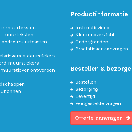
Productinformatie
se muurteksten
Instructievideo
e muurteksten
Kleurenoverzicht
landse muurteksten
Ondergronden
Proefsticker aanvragen
lstickers & deurstickers
bord muurstickers
Bestellen & bezorge
 muursticker ontwerpen
Bestellen
dschappen
Bezorging
aubonnen
Levertijd
Veelgestelde vragen
Offerte aanvragen