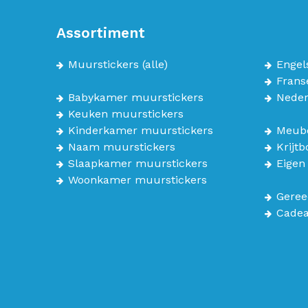
Assortiment
Muurstickers
(alle)
Engel
Frans
Babykamer muurstickers
Neder
Keuken muurstickers
Kinderkamer muurstickers
Meube
Naam muurstickers
Krijt
Slaapkamer muurstickers
Eigen
Woonkamer muurstickers
Geree
Cade