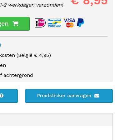
€ 8,95
1-2 werkdagen verzonden!
gen
n
osten (
België
€ 4,95)
gen
f achtergrond
Proefsticker aanvragen