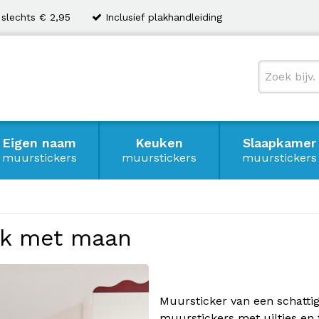
 slechts € 2,95
Inclusief plakhandleiding
Eigen naam
Keuken
Slaapkamer
muurstickers
muurstickers
muurstickers
tak met maan
Muursticker van een schattig
muurstickers met uiltjes en 