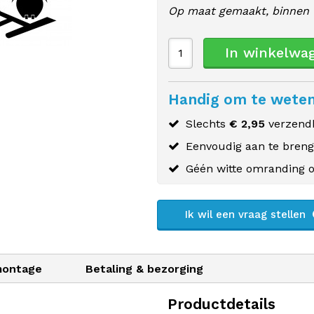
Op maat gemaakt, binnen 
In winkelwa
Handig om te wete
Slechts
€ 2,95
verzendk
Eenvoudig aan te bren
Géén witte omranding o
Ik wil een vraag stellen
montage
Betaling & bezorging
Productdetails