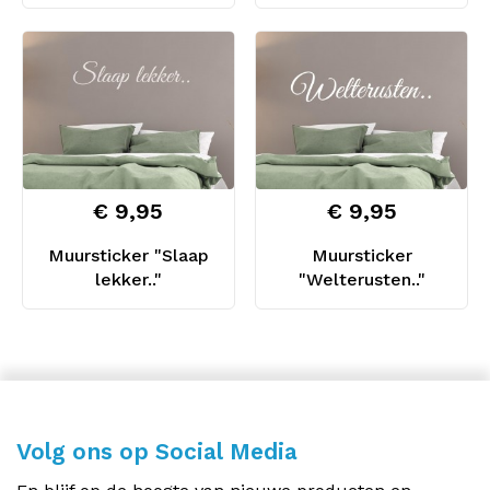
€ 9,95
€ 9,95
Muursticker "Slaap
Muursticker
lekker.."
"Welterusten.."
Volg ons op Social Media