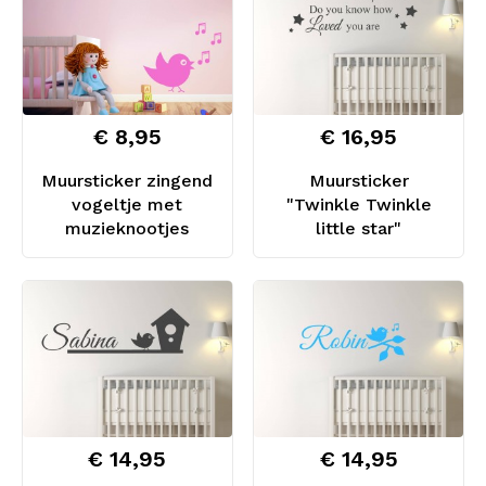
€ 8,95
€ 16,95
Muursticker zingend
Muursticker
vogeltje met
"Twinkle Twinkle
muzieknootjes
little star"
€ 14,95
€ 14,95