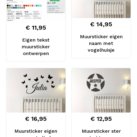
€ 14,95
€ 11,95
Muursticker eigen
Eigen tekst
naam met
muursticker
vogelhuisje
ontwerpen
€ 16,95
€ 12,95
Muursticker eigen
Muursticker ster