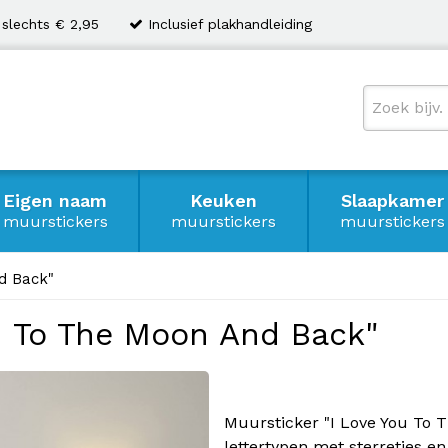
 slechts € 2,95
Inclusief plakhandleiding
Eigen naam
Keuken
Slaapkamer
muurstickers
muurstickers
muurstickers
d Back"
ou To The Moon And Back"
Muursticker "I Love You To 
lettertypen met sterretjes e