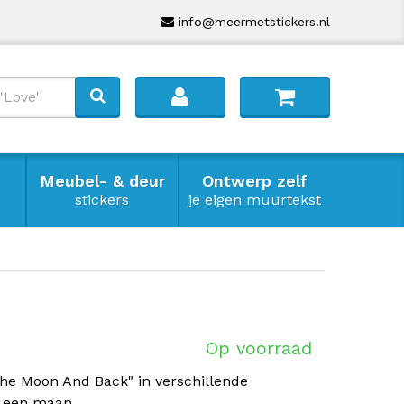
info@meermetstickers.nl
Meubel- & deur
Ontwerp zelf
stickers
je eigen muurtekst
Op voorraad
The Moon And Back" in verschillende
n een maan.