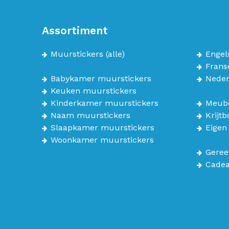
Assortiment
Muurstickers
(alle)
Engel
Frans
Babykamer muurstickers
Neder
Keuken muurstickers
Kinderkamer muurstickers
Meube
Naam muurstickers
Krijt
Slaapkamer muurstickers
Eigen
Woonkamer muurstickers
Geree
Cade