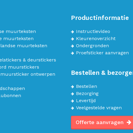
Productinformatie
se muurteksten
Instructievideo
e muurteksten
Kleurenoverzicht
landse muurteksten
Ondergronden
Proefsticker aanvragen
lstickers & deurstickers
bord muurstickers
Bestellen & bezorge
 muursticker ontwerpen
Bestellen
dschappen
Bezorging
aubonnen
Levertijd
Veelgestelde vragen
Offerte aanvragen