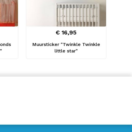
€ 16,95
vonds
Muursticker "Twinkle Twinkle
"
little star"