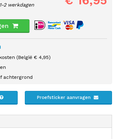
€ 16,95
1-2 werkdagen
gen
n
osten (
België
€ 4,95)
gen
f achtergrond
Proefsticker aanvragen