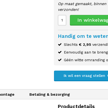
Op maat gemaakt, binnen 
verzonden!
In winkelwa
Handig om te wete
Slechts
€ 2,95
verzendk
Eenvoudig aan te bren
Géén witte omranding o
Ik wil een vraag stellen
montage
Betaling & bezorging
Productdetails