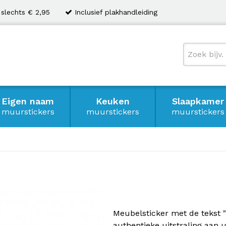
 slechts € 2,95
Inclusief plakhandleiding
Eigen naam
Keuken
Slaapkamer
muurstickers
muurstickers
muurstickers
Meubelsticker met de tekst "
authentieke uitstraling aan 