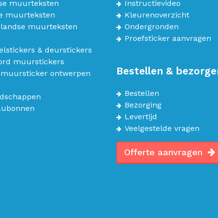
se muurteksten
Instructievideo
e muurteksten
Kleurenoverzicht
landse muurteksten
Ondergronden
Proefsticker aanvragen
lstickers & deurstickers
bord muurstickers
Bestellen & bezorge
 muursticker ontwerpen
Bestellen
dschappen
Bezorging
aubonnen
Levertijd
Veelgestelde vragen
Offerte aanvragen