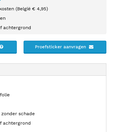
osten (
België
€ 4,95)
gen
f achtergrond
Proefsticker aanvragen
folie
r zonder schade
f achtergrond