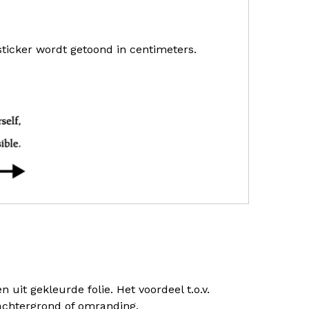
sticker wordt getoond in centimeters.
uit gekleurde folie. Het voordeel t.o.v.
) achtergrond of omranding.