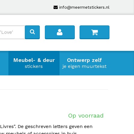
info@meermetstickers.nl
Meubel- & deur
Ontwerp zelf
stickers
je eigen muurtekst
Op voorraad
Livres". De geschreven letters geven een
uw meubels of accessoires in huis.