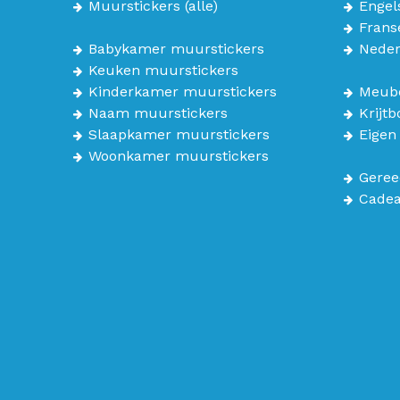
Muurstickers
(alle)
Engel
Frans
Babykamer muurstickers
Neder
Keuken muurstickers
Kinderkamer muurstickers
Meube
Naam muurstickers
Krijt
Slaapkamer muurstickers
Eigen
Woonkamer muurstickers
Geree
Cade