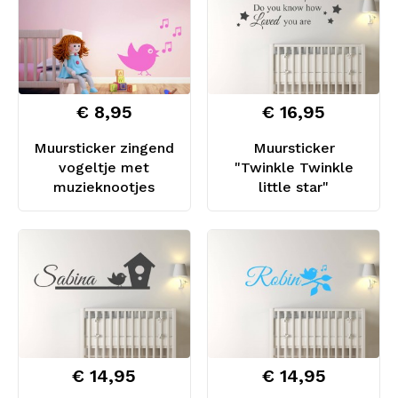
€ 8,95
€ 16,95
Muursticker zingend
Muursticker
vogeltje met
"Twinkle Twinkle
muzieknootjes
little star"
€ 14,95
€ 14,95