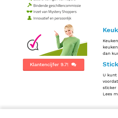
Keuk
Keuken 
keuken
dan kun
Stic
Klantencijfer 9.7!
U kunt 
voordat
sticker
Lees m